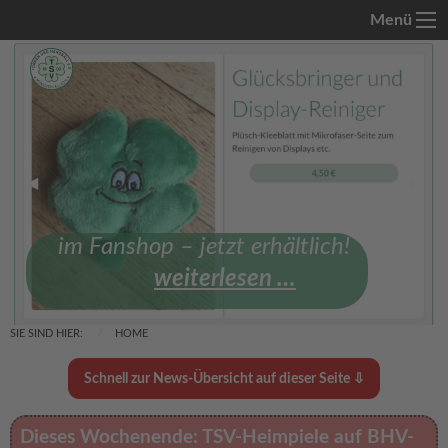
Menü
Previous Slide
◀︎
Next 
▶︎
im Fanshop – jetzt erhältlich!
weiterlesen …
SIE SIND HIER:
HOME
Schnell zur News-Übersicht auf dieser Seite ⇩
Dieses Wochenende: TSV-Heimpiele auf BHV-