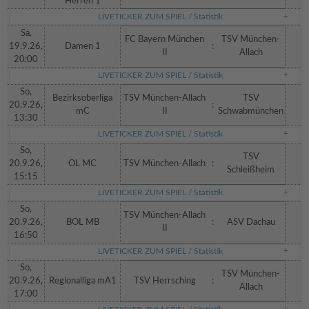
Herren 1
LIVETICKER ZUM SPIEL / Statistik
Sa,
FC Bayern München
TSV München-
19.9.26,
Damen 1
:
II
Allach
20:00
LIVETICKER ZUM SPIEL / Statistik
So,
Bezirksoberliga
TSV München-Allach
TSV
20.9.26,
:
mC
II
Schwabmünchen
13:30
LIVETICKER ZUM SPIEL / Statistik
So,
TSV
20.9.26,
OL MC
TSV München-Allach
:
Schleißheim
15:15
LIVETICKER ZUM SPIEL / Statistik
So,
TSV München-Allach
20.9.26,
BOL MB
:
ASV Dachau
II
16:50
LIVETICKER ZUM SPIEL / Statistik
So,
TSV München-
20.9.26,
Regionalliga mA1
TSV Herrsching
:
Allach
17:00