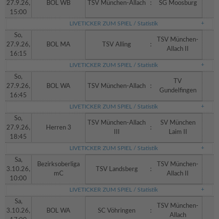
27.9.26,
BOL WB
TSV München-Allach
:
SG Moosburg
15:00
LIVETICKER ZUM SPIEL / Statistik
So,
TSV München-
27.9.26,
BOL MA
TSV Alling
:
Allach II
16:15
LIVETICKER ZUM SPIEL / Statistik
So,
TV
27.9.26,
BOL WA
TSV München-Allach
:
Gundelfingen
16:45
LIVETICKER ZUM SPIEL / Statistik
So,
TSV München-Allach
SV München
27.9.26,
Herren 3
:
III
Laim II
18:45
LIVETICKER ZUM SPIEL / Statistik
Sa,
Bezirksoberliga
TSV München-
3.10.26,
TSV Landsberg
:
mC
Allach II
10:00
LIVETICKER ZUM SPIEL / Statistik
Sa,
TSV München-
3.10.26,
BOL WA
SC Vöhringen
:
Allach