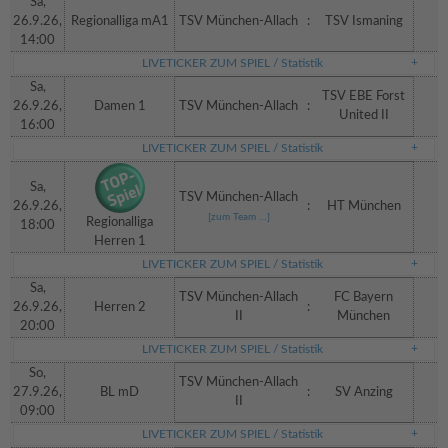
Sa,
26.9.26,
Regionalliga mA1
TSV München-Allach
:
TSV Ismaning
14:00
LIVETICKER ZUM SPIEL / Statistik
Sa,
TSV EBE Forst
26.9.26,
Damen 1
TSV München-Allach
:
United II
16:00
LIVETICKER ZUM SPIEL / Statistik
Sa,
TSV München-Allach
26.9.26,
:
HT München
[zum Team …]
Regionalliga
18:00
Herren 1
LIVETICKER ZUM SPIEL / Statistik
Sa,
TSV München-Allach
FC Bayern
26.9.26,
Herren 2
:
II
München
20:00
LIVETICKER ZUM SPIEL / Statistik
So,
TSV München-Allach
27.9.26,
BL mD
:
SV Anzing
II
09:00
LIVETICKER ZUM SPIEL / Statistik