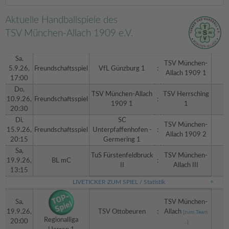
Aktuelle Handballspiele des
TSV München-Allach 1909 e.V.
Sa,
TSV München-
5.9.26,
Freundschaftsspiel
VfL Günzburg 1
:
Allach 1909 1
17:00
Do,
TSV München-Allach
TSV Herrsching
10.9.26,
Freundschaftsspiel
:
1909 1
1
20:30
Di,
SC
TSV München-
15.9.26,
Freundschaftsspiel
Unterpfaffenhofen -
:
Allach 1909 2
20:15
Germering 1
Sa,
TuS Fürstenfeldbruck
TSV München-
19.9.26,
BL mC
:
II
Allach III
13:15
LIVETICKER ZUM SPIEL / Statistik
Sa,
TSV München-
19.9.26,
TSV Ottobeuren
:
Allach
[zum Team
Regionalliga
20:00
…]