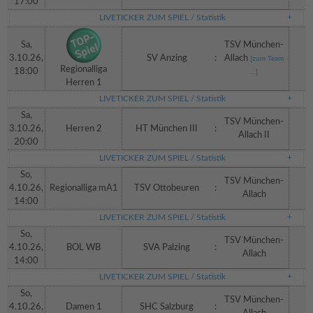
17:00
LIVETICKER ZUM SPIEL / Statistik
Sa,
TSV München-
3.10.26,
SV Anzing
:
Allach
[zum Team
Regionalliga
18:00
…]
Herren 1
LIVETICKER ZUM SPIEL / Statistik
Sa,
TSV München-
3.10.26,
Herren 2
HT München III
:
Allach II
20:00
LIVETICKER ZUM SPIEL / Statistik
So,
TSV München-
4.10.26,
Regionalliga mA1
TSV Ottobeuren
:
Allach
14:00
LIVETICKER ZUM SPIEL / Statistik
So,
TSV München-
4.10.26,
BOL WB
SVA Palzing
:
Allach
14:00
LIVETICKER ZUM SPIEL / Statistik
So,
TSV München-
4.10.26,
Damen 1
SHC Salzburg
: