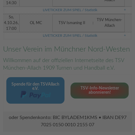
Allach
14:30
LIVETICKER ZUM SPIEL / Statistik
So,
TSV München-
4.10.26,
OL MC
TSV Ismaning II
:
Allach
17:00
LIVETICKER ZUM SPIEL / Statistik
Unser Verein im Münchner Nord-Westen
Willkommen auf der offiziellen Internetseite des TSV
München-Allach 1909 Turnen und Handball e.V.
Spende für den TSVAllach
TSV-Info-Newsletter
e.V.
abonnieren!
oder Spendenkonto: BIC BYLADEM1KMS • IBAN DE97
7025 0150 0010 2155 07