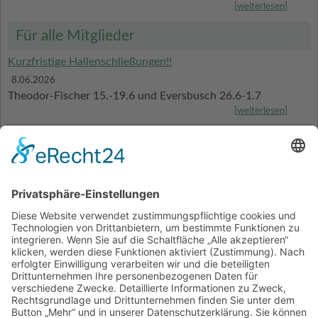
[
weiterlesen
]
Für alle Mitglieder
Kurzfristige Hallenschließungen!!
8.06.2026
Theodor-Fischer 15.-19.6 und Eversbusch 26.6-1.7
[
weiterlesen
]
mC1
mC1 für die Oberliga 2026/27 qualifiziert
22.05.2026
Berichte zu den Qualifikationsrunden