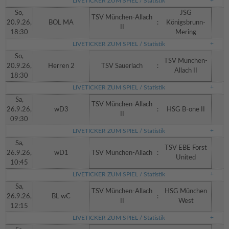
LIVETICKER ZUM SPIEL / Statistik
So,
JSG
TSV München-Allach
20.9.26,
BOL MA
:
Königsbrunn-
II
18:30
Mering
LIVETICKER ZUM SPIEL / Statistik
So,
TSV München-
20.9.26,
Herren 2
TSV Sauerlach
:
Allach II
18:30
LIVETICKER ZUM SPIEL / Statistik
Sa,
TSV München-Allach
26.9.26,
wD3
:
HSG B-one II
II
09:30
LIVETICKER ZUM SPIEL / Statistik
Sa,
TSV EBE Forst
26.9.26,
wD1
TSV München-Allach
:
United
10:45
LIVETICKER ZUM SPIEL / Statistik
Sa,
TSV München-Allach
HSG München
26.9.26,
BL wC
:
II
West
12:15
LIVETICKER ZUM SPIEL / Statistik